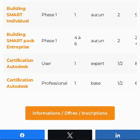
Building
SMART
Phase 1
1
aucun
2
95
Individuel
Building
4 à
29
SMART pack
Phase 1
aucun
2
6
+t
Entreprise
Certification
User
1
expert
1/2
85
Autodesk
Certification
Professional
1
base
1/2
65
Autodesk
Informations / Offres / Inscriptions
Partagez
Tweetez
Partagez